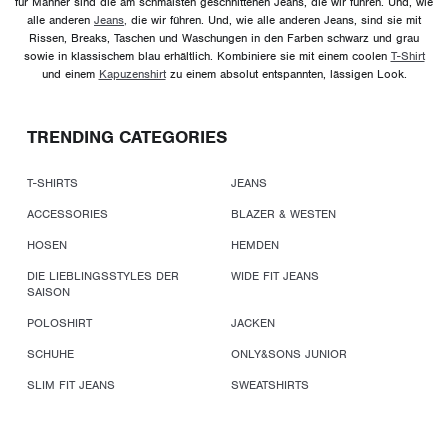
für Männer sind die am schmalsten geschnittenen Jeans, die wir führen. Und, wie
alle anderen
Jeans,
die wir führen. Und, wie alle anderen Jeans, sind sie mit
Rissen, Breaks, Taschen und Waschungen in den Farben schwarz und grau
sowie in klassischem blau erhältlich. Kombiniere sie mit einem coolen
T-Shirt
und einem
Kapuzenshirt
zu einem absolut entspannten, lässigen Look.
TRENDING CATEGORIES
T-SHIRTS
JEANS
ACCESSORIES
BLAZER & WESTEN
HOSEN
HEMDEN
DIE LIEBLINGSSTYLES DER
WIDE FIT JEANS
SAISON
POLOSHIRT
JACKEN
SCHUHE
ONLY&SONS JUNIOR
SLIM FIT JEANS
SWEATSHIRTS