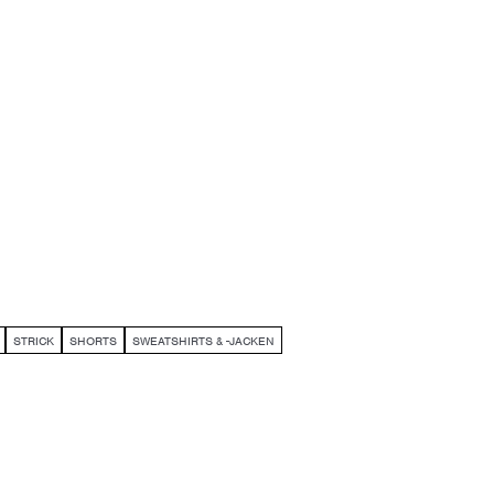
STRICK
SHORTS
SWEATSHIRTS & -JACKEN