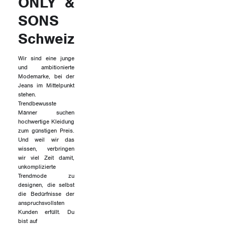
ONLY &
SONS
Schweiz
Wir sind eine junge
und ambitionierte
Modemarke, bei der
Jeans im Mittelpunkt
stehen.
Trendbewusste
Männer suchen
hochwertige Kleidung
zum günstigen Preis.
Und weil wir das
wissen, verbringen
wir viel Zeit damit,
unkomplizierte
Trendmode zu
designen, die selbst
die Bedürfnisse der
anspruchsvollsten
Kunden erfüllt. Du
bist auf