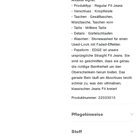
- Produkttyp : Regular Fit Jeans
- Verschluss : Knopfleiste
- Taschen : Gesäßtaschen,
Münztasche, Taschen vorn
- Taille : Mittlere Taille
- Details : Gürtelschlaufen
- Waschen : Stonewashed für einen
Used-Look mit Faded-Effekten
- Passform : EDGE ist unsere
ursprüngliche Straight Fit Jeans. Sie
sind so geschnitten, dass sie genau
die richtige Beinfreiheit um den
Oberschenkeln herum bieten. Das
gerade Bein läuft am Abschluss leicht
schmal zu, was den ultimativen,
Produktnummer: 22033015
Pflegehinweise
Stoff