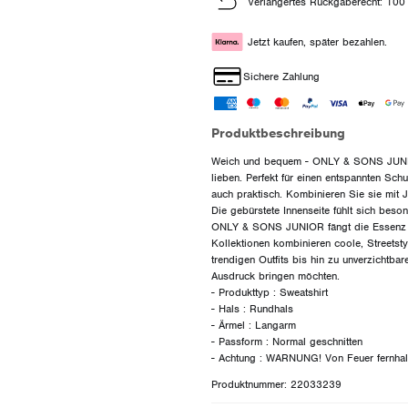
Verlängertes Rückgaberecht: 100
Jetzt kaufen, später bezahlen.
Sichere Zahlung
Produktbeschreibung
Weich und bequem - ONLY & SONS JUNIOR 
lieben. Perfekt für einen entspannten Sch
auch praktisch. Kombinieren Sie sie mit 
Die gebürstete Innenseite fühlt sich bes
ONLY & SONS JUNIOR fängt die Essenz vo
Kollektionen kombinieren coole, Streetstyl
trendigen Outfits bis hin zu unverzichtbar
Ausdruck bringen möchten.
- Produkttyp : Sweatshirt
- Hals : Rundhals
- Ärmel : Langarm
- Passform : Normal geschnitten
Produktnummer: 22033239