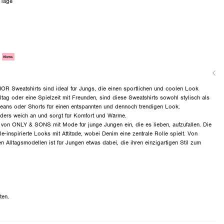
 Tage
Sweatshirts sind ideal für Jungs, die einen sportlichen und coolen Look
ultag oder eine Spielzeit mit Freunden, sind diese Sweatshirts sowohl stylisch als
Jeans oder Shorts für einen entspannten und dennoch trendigen Look.
onders weich an und sorgt für Komfort und Wärme.
n ONLY & SONS mit Mode für junge Jungen ein, die es lieben, aufzufallen. Die
e-inspirierte Looks mit Attitüde, wobei Denim eine zentrale Rolle spielt. Von
en Alltagsmodellen ist für Jungen etwas dabei, die ihren einzigartigen Stil zum