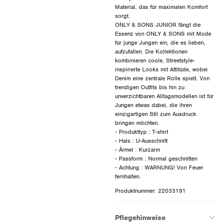
Material, das für maximalen Komfort
sorgt.
ONLY & SONS JUNIOR fängt die
Essenz von ONLY & SONS mit Mode
für junge Jungen ein, die es lieben,
aufzufallen. Die Kollektionen
kombinieren coole, Streetstyle-
inspirierte Looks mit Attitüde, wobei
Denim eine zentrale Rolle spielt. Von
trendigen Outfits bis hin zu
unverzichtbaren Alltagsmodellen ist für
Jungen etwas dabei, die ihren
einzigartigen Stil zum Ausdruck
bringen möchten.
- Produkttyp : T-shirt
- Hals : U-Ausschnitt
- Ärmel : Kurzarm
- Passform : Normal geschnitten
- Achtung : WARNUNG! Von Feuer
Produktnummer: 22033191
Pflegehinweise