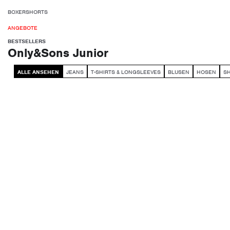
BOXERSHORTS
ANGEBOTE
BESTSELLERS
Only&Sons Junior
ALLE ANSEHEN
JEANS
T-SHIRTS & LONGSLEEVES
BLUSEN
HOSEN
S