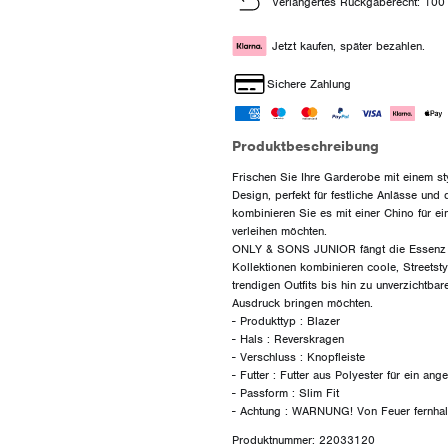
Verlängertes Rückgaberecht: 100
Jetzt kaufen, später bezahlen.
Sichere Zahlung
Produktbeschreibung
Frischen Sie Ihre Garderobe mit einem 
Design, perfekt für festliche Anlässe und
kombinieren Sie es mit einer Chino für ein
verleihen möchten.
ONLY & SONS JUNIOR fängt die Essenz vo
Kollektionen kombinieren coole, Streetstyl
trendigen Outfits bis hin zu unverzichtbar
Ausdruck bringen möchten.
- Produkttyp : Blazer
- Hals : Reverskragen
- Verschluss : Knopfleiste
- Futter : Futter aus Polyester für ein an
- Passform : Slim Fit
Produktnummer: 22033120