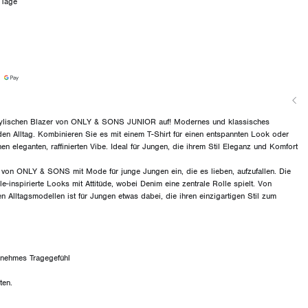
 Tage
stylischen Blazer von ONLY & SONS JUNIOR auf! Modernes und klassisches
 den Alltag. Kombinieren Sie es mit einem T-Shirt für einen entspannten Look oder
en eleganten, raffinierten Vibe. Ideal für Jungen, die ihrem Stil Eleganz und Komfort
n ONLY & SONS mit Mode für junge Jungen ein, die es lieben, aufzufallen. Die
e-inspirierte Looks mit Attitüde, wobei Denim eine zentrale Rolle spielt. Von
en Alltagsmodellen ist für Jungen etwas dabei, die ihren einzigartigen Stil zum
genehmes Tragegefühl