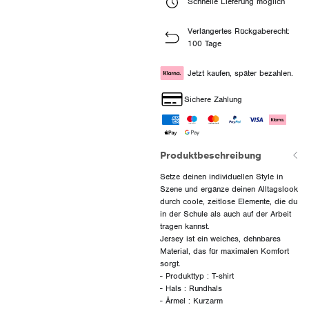
Schnelle Lieferung möglich
Verlängertes Rückgaberecht:
100 Tage
Jetzt kaufen, später bezahlen.
Sichere Zahlung
Produktbeschreibung
Setze deinen individuellen Style in
Szene und ergänze deinen Alltagslook
durch coole, zeitlose Elemente, die du
in der Schule als auch auf der Arbeit
tragen kannst.
Jersey ist ein weiches, dehnbares
Material, das für maximalen Komfort
sorgt.
- Produkttyp : T-shirt
- Hals : Rundhals
- Ärmel : Kurzarm