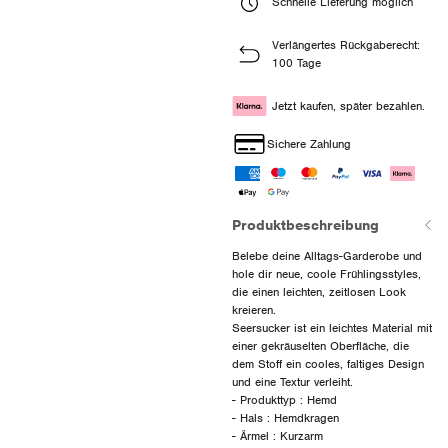
Schnelle Lieferung möglich
Verlängertes Rückgaberecht:
100 Tage
Jetzt kaufen, später bezahlen.
Sichere Zahlung
Produktbeschreibung
Belebe deine Alltags-Garderobe und
hole dir neue, coole Frühlingsstyles,
die einen leichten, zeitlosen Look
kreieren.
Seersucker ist ein leichtes Material mit
einer gekräuselten Oberfläche, die
dem Stoff ein cooles, faltiges Design
und eine Textur verleiht.
- Produkttyp : Hemd
- Hals : Hemdkragen
- Ärmel : Kurzarm