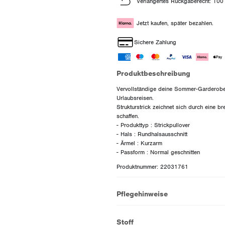
Verlängertes Rückgaberecht: 100
Jetzt kaufen, später bezahlen.
Sichere Zahlung
Produktbeschreibung
Vervollständige deine Sommer-Garderobe mi
Urlaubsreisen.
Strukturstrick zeichnet sich durch eine br
schaffen.
- Produkttyp : Strickpullover
- Hals : Rundhalsausschnitt
- Ärmel : Kurzarm
Produktnummer: 22031761
Pflegehinweise
Stoff