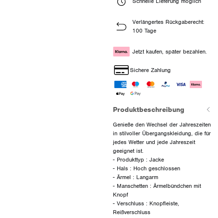
Schnelle Lieferung möglich
Verlängertes Rückgaberecht:
100 Tage
Jetzt kaufen, später bezahlen.
Sichere Zahlung
Produktbeschreibung
Genieße den Wechsel der Jahreszeiten
in stilvoller Übergangskleidung, die für
jedes Wetter und jede Jahreszeit
geeignet ist.
- Produkttyp : Jacke
- Hals : Hoch geschlossen
- Ärmel : Langarm
- Manschetten : Ärmelbündchen mit
Knopf
- Verschluss : Knopfleiste,