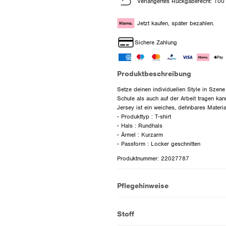
Verlängertes Rückgaberecht: 100
Jetzt kaufen, später bezahlen.
Sichere Zahlung
Produktbeschreibung
Setze deinen individuellen Style in Szene
Schule als auch auf der Arbeit tragen kan
Jersey ist ein weiches, dehnbares Materia
- Produkttyp : T-shirt
- Hals : Rundhals
- Ärmel : Kurzarm
Produktnummer: 22027787
Pflegehinweise
Stoff