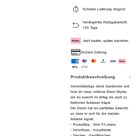
Schnelle Lieferung möglich
Verlängertes Rückgaberecht:
100 Tage
Jetzt kaufen, später bezahlen.
Sichere Zahlung
Produktbeschreibung
Vervollständige deine Garderobe und
hole dir neue, zeitlose Basic-Styles,
die du sowohl im Alltag als auch zu
festlichen Anlässen trägst.
Der Denim hat ein perfektes Gewicht,
so dass er sich für die meisten
Anlässe eignet.
- Produkttyp : Slim Fit Jeans
- Verschluss : Knopfleiste
- Taschen : Gesäßtaschen,