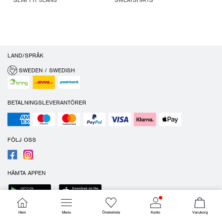
SLIM FIT JEANS
SWEATSHIRTS
LAND/SPRÅK
SWEDEN / SWEDISH
BETALNINGSLEVERANTÖRER
FÖLJ OSS
HÄMTA APPEN
Hem
Menu
Önskelista
Konto
Varukorg
Cookies