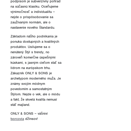
podpisom je subverzívny pohľad
na súčasnú klasiku. Oceňujeme
výnimočnosť a individualitu –
nejde o prispôsobovanie sa
zaužívaným normám, ale o
nastavenie nového štandardu.
Základom nášho podnikania je
ponuka dostupných a kvalitných
produktov. Usilujeme sa o
nenútený štýl s trendy, no
zároveň komerčne úspešnými
kúskami, s jasným cieľom stať sa
lídrom na európskom trhu.
Zákazník ONLY & SONS je
archetypom moderného muža. Je
známy svojím módnym
povedomím a samostatným
štýlom. Nejde o vek, ale o módu
a fakt, že skvelá kvalita nemusí
stáť majland.
ONLY & SONS – vášniví
tvorcovia
džínsov!