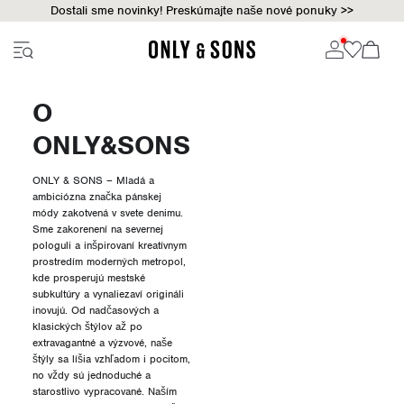
Dostali sme novinky! Preskúmajte naše nové ponuky >>
O
ONLY&SONS
ONLY & SONS – Mladá a
ambiciózna značka pánskej
módy zakotvená v svete denimu.
Sme zakorenení na severnej
pologuli a inšpirovaní kreatívnym
prostredím moderných metropol,
kde prosperujú mestské
subkultúry a vynaliezaví origináli
inovujú. Od nadčasových a
klasických štýlov až po
extravagantné a výzvové, naše
štýly sa líšia vzhľadom i pocitom,
no vždy sú jednoduché a
starostlivo vypracované. Naším