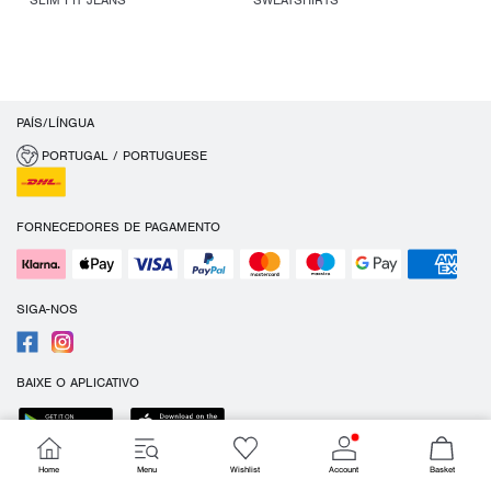
SLIM FIT JEANS
SWEATSHIRTS
PAÍS/LÍNGUA
PORTUGAL / PORTUGUESE
FORNECEDORES DE PAGAMENTO
SIGA-NOS
BAIXE O APLICATIVO
Home
Menu
Wishlist
Account
Basket
Cookies