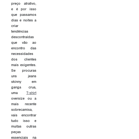
preço atrativo,
e é por isso
que passamos
dias e noites a
criar
tendências
descontraídas
que vão ao
encontro das
necessidades
dos clientes
mais exigentes.
Se procuras
uns jeans
skinny em
ganga crua,
uma
T-shirt
oversize ou a
mais recente
sobrecamisa,
vais encontrar
tudo isso e
muitas outras
peças
essenciais na