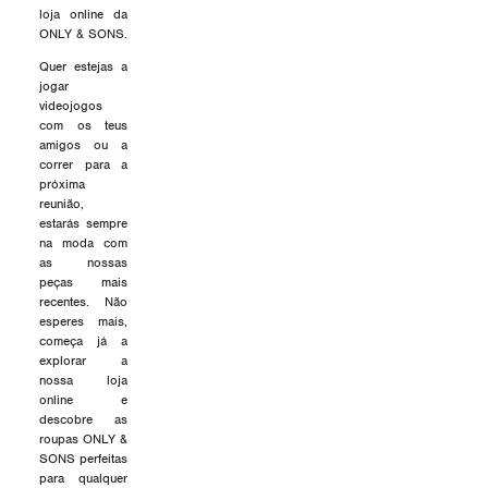
loja online da
ONLY & SONS.
Quer estejas a
jogar
videojogos
com os teus
amigos ou a
correr para a
próxima
reunião,
estarás sempre
na moda com
as nossas
peças mais
recentes. Não
esperes mais,
começa já a
explorar a
nossa loja
online e
descobre as
roupas ONLY &
SONS perfeitas
para qualquer