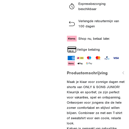
Expressbezorging
beschikbaar
Verlengde retourtermijn van
100 dagen
Shop nu, betaal later.
Veilige betaling
Productomschrijving
Maak je klaar voor zonnige dagen met
shorts van ONLY & SONS JUNIOR!
Kleurrijk en sportief, ze zijn perfect
voor vakanties, spel en ontspanning.
Ontworpen voor jongens die de hele
zomer comfortabel en stijlvol willen
blijven. Combineer ze met een T-shirt
of sweatshirt voor een coole, relaxte
look.
Katoen is gemaakt van natuurlijke