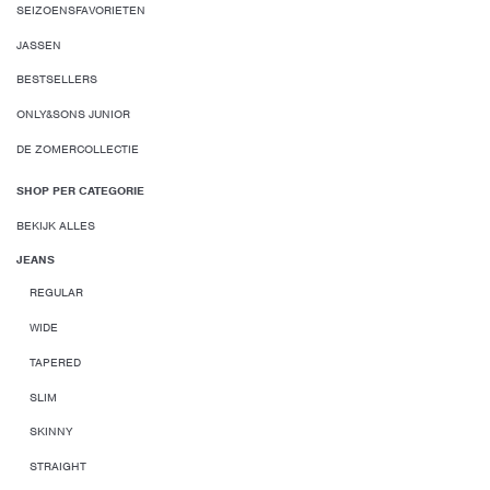
SEIZOENSFAVORIETEN
JASSEN
BESTSELLERS
ONLY&SONS JUNIOR
DE ZOMERCOLLECTIE
SHOP PER CATEGORIE
BEKIJK ALLES
JEANS
REGULAR
WIDE
TAPERED
SLIM
SKINNY
STRAIGHT