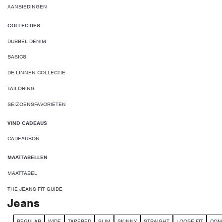
AANBIEDINGEN
COLLECTIES
DUBBEL DENIM
BASICS
DE LINNEN COLLECTIE
TAILORING
SEIZOENSFAVORIETEN
VIND CADEAUS
CADEAUBON
MAATTABELLEN
MAATTABEL
THE JEANS FIT GUIDE
Jeans
REGULAR
WIDE
TAPERED
SLIM
SKINNY
STRAIGHT
LOOSE FIT
COM