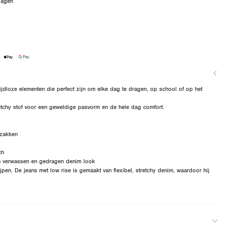
dagen
 tijdloze elementen die perfect zijn om elke dag te dragen, op school of op het
etchy stof voor een geweldige pasvorm en de hele dag comfort.
rzakken
ch
n verwassen en gedragen denim look
jpen. De jeans met low rise is gemaakt van flexibel, stretchy denim, waardoor hij