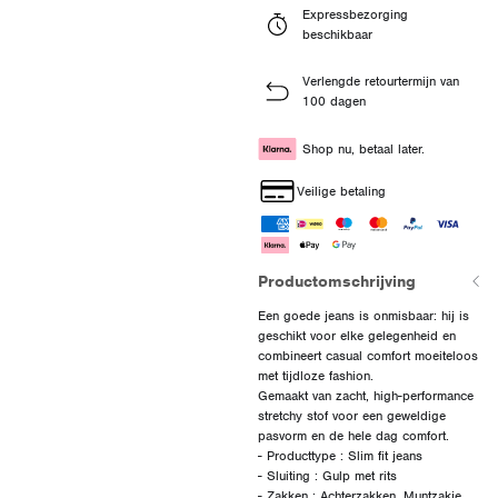
Expressbezorging
beschikbaar
Verlengde retourtermijn van
100 dagen
Shop nu, betaal later.
Veilige betaling
Productomschrijving
Een goede jeans is onmisbaar: hij is
geschikt voor elke gelegenheid en
combineert casual comfort moeiteloos
met tijdloze fashion.
Gemaakt van zacht, high-performance
stretchy stof voor een geweldige
pasvorm en de hele dag comfort.
- Producttype : Slim fit jeans
- Sluiting : Gulp met rits
- Zakken : Achterzakken, Muntzakje,