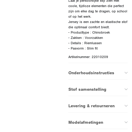
Laat je persoonlijke stijl zien met
coole, tijdloze elementen die perfect
zijn om elke dag te dragen, op school
of op het werk.
Jersey is een zachte en elastische stof
die optimaal comfort biedt.
- Producttype : Chinobroek
- Zakken : Voorzakken
- Details : Riemlussen
Artikelnummer: 22010209
Onderhoudsinstructies
Stof samenstelling
Levering & retourneren
Modelafmetingen