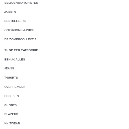
SEIZOENSFAVORIETEN
JASSEN
BESTSELLERS
ONLY&SONS JUNIOR
DE ZOMERCOLLECTIE
SHOP PER CATEGORIE
BEKIJK ALLES
JEANS
T-SHIRTS
OVERHEMDEN
BROEKEN
SHORTS
BLAZERS
KNITWEAR