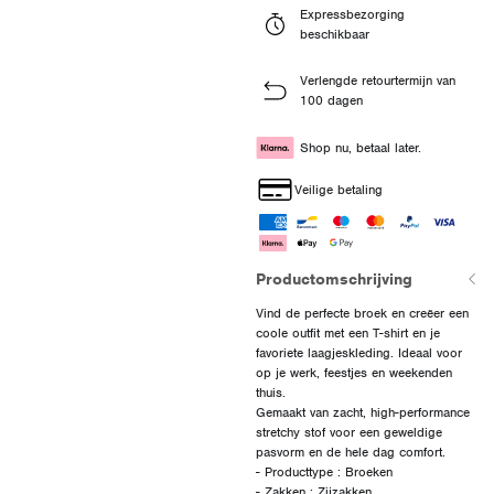
Expressbezorging
beschikbaar
Verlengde retourtermijn van
100 dagen
Shop nu, betaal later.
Veilige betaling
Productomschrijving
Vind de perfecte broek en creëer een
coole outfit met een T-shirt en je
favoriete laagjeskleding. Ideaal voor
op je werk, feestjes en weekenden
thuis.
Gemaakt van zacht, high-performance
stretchy stof voor een geweldige
pasvorm en de hele dag comfort.
- Producttype : Broeken
- Zakken : Zijzakken