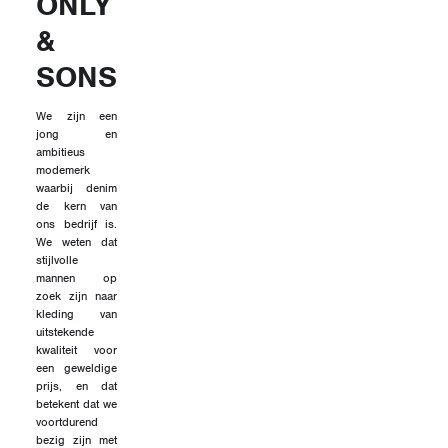
ONLY
&
SONS
We zijn een
jong en
ambitieus
modemerk
waarbij denim
de kern van
ons bedrijf is.
We weten dat
stijlvolle
mannen op
zoek zijn naar
kleding van
uitstekende
kwaliteit voor
een geweldige
prijs, en dat
betekent dat we
voortdurend
bezig zijn met