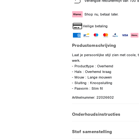
Verlengde retourtermijn van 100 
Shop nu, betaal later.
Veilige betaling
Productomschrijving
Laat je persoonlijke stijl zien met coole,
werk.
- Producttype : Overhemd
- Hals : Overhemd kraag
- Mouw : Lange mouwen
- Sluiting : Knoopsluiting
Artikelnummer: 22026602
Onderhoudsinstructies
Stof samenstelling