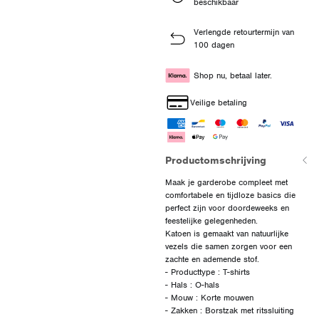
beschikbaar
Verlengde retourtermijn van
100 dagen
Shop nu, betaal later.
Veilige betaling
Productomschrijving
Maak je garderobe compleet met
comfortabele en tijdloze basics die
perfect zijn voor doordeweeks en
feestelijke gelegenheden.
Katoen is gemaakt van natuurlijke
vezels die samen zorgen voor een
zachte en ademende stof.
- Producttype : T-shirts
- Hals : O-hals
- Mouw : Korte mouwen
- Zakken : Borstzak met ritssluiting