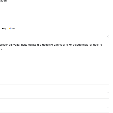
dagen
eëer stijlvolle, nette outfits die geschikt zijn voor elke gelegenheid of geef je
uch.