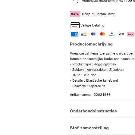
Verlengde retourtermijn van 100 
Shop nu, betaal later.
Veilige betaling
Productomschrijving
Voeg casual items toe aan je garderobe: cr
formele en feestelijke looks een casual to
- Producttype : Joggingbroek
- Zakken : Achterzakken, Zijzakken
- Taille : Mid rise
- Details : Elastische tailleband
Artikelnummer: 22024966
Onderhoudsinstructies
Stof samenstelling