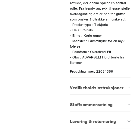
attitude, der denim spiller en sentral
rolle. Fra trendy antrekk til essensielle
hverdagsstiler, det er noe for gutter
som ønsker å uttrykke sin unike stil.
- Produkttype : T-skjorte
- Hals : O-hals
- Erme : Korte ermer
- Mønster : Gummitrykk for en myk
følelse
- Passform : Oversized Fit
- Obs : ADVARSEL! Hold borte fra
Produktnummer: 22034356
Vedlikeholdsinstruksjoner
Stoffsammensetning
Levering & returnering