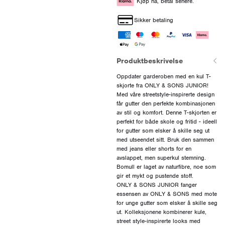
Kjøp nå, betal senere.
Sikker betaling
Produktbeskrivelse
Oppdater garderoben med en kul T-
skjorte fra ONLY & SONS JUNIOR!
Med våre streetstyle-inspirerte design
får gutter den perfekte kombinasjonen
av stil og komfort. Denne T-skjorten er
perfekt for både skole og fritid - ideell
for gutter som elsker å skille seg ut
med utseendet sitt. Bruk den sammen
med jeans eller shorts for en
avslappet, men superkul stemning.
Bomull er laget av naturfibre, noe som
gir et mykt og pustende stoff.
ONLY & SONS JUNIOR fanger
essensen av ONLY & SONS med mote
for unge gutter som elsker å skille seg
ut. Kolleksjonene kombinerer kule,
street style-inspirerte looks med