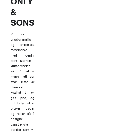
ONLY
&
SONS
Vi er et
ungdommelig
og ambisiøst
motemerke
med denim
som kjernen i
virksomheten
vår. Vi vet at
menn i stil ser
etter klær av
utmerket
kvalitet til en
god pris, og
det betyr at vi
bruker dager
og netter på å
designe
uanstrengte
trender som vil