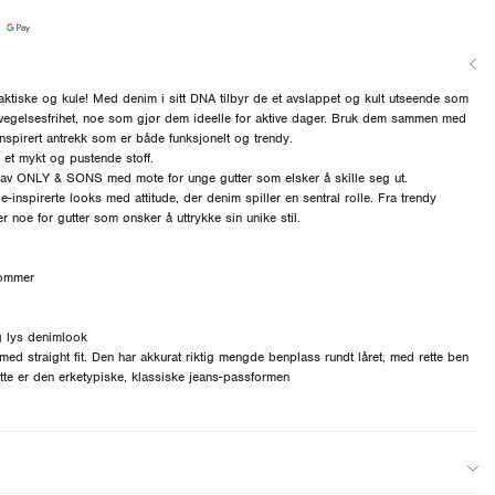
ske og kule! Med denim i sitt DNA tilbyr de et avslappet og kult utseende som
bevegelsesfrihet, noe som gjør dem ideelle for aktive dager. Bruk dem sammen med
-inspirert antrekk som er både funksjonelt og trendy.
 et mykt og pustende stoff.
 ONLY & SONS med mote for unge gutter som elsker å skille seg ut.
e-inspirerte looks med attitude, der denim spiller en sentral rolle. Fra trendy
 er noe for gutter som ønsker å uttrykke sin unike stil.
lommer
og lys denimlook
med straight fit. Den har akkurat riktig mengde benplass rundt låret, med rette ben