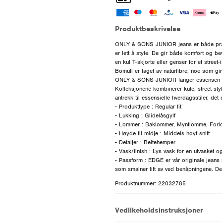
Produktbeskrivelse
ONLY & SONS JUNIOR jeans er både prakti
er lett å style. De gir både komfort og 
en kul T-skjorte eller genser for et street
Bomull er laget av naturfibre, noe som gir
ONLY & SONS JUNIOR fanger essensen av
Kolleksjonene kombinerer kule, street styl
antrekk til essensielle hverdagsstiler, det
- Produkttype : Regular fit
- Lukking : Glidelåsgylf
- Lommer : Baklommer, Myntlomme, For
- Høyde til midje : Middels høyt snitt
- Detaljer : Beltehemper
- Vask/finish : Lys vask for en utvasket 
- Passform : EDGE er vår originale jeans 
Produktnummer: 22032785
Vedlikeholdsinstruksjoner