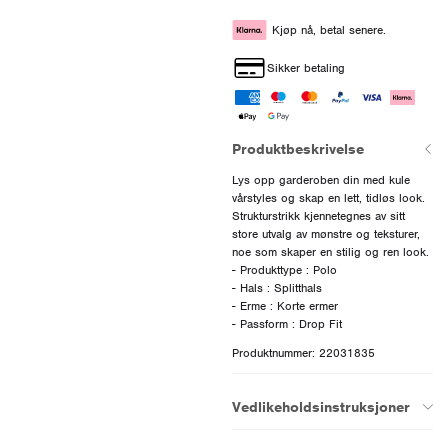
Kjøp nå, betal senere.
Sikker betaling
Produktbeskrivelse
Lys opp garderoben din med kule
vårstyles og skap en lett, tidløs look.
Strukturstrikk kjennetegnes av sitt
store utvalg av mønstre og teksturer,
noe som skaper en stilig og ren look.
- Produkttype : Polo
- Hals : Splitthals
- Erme : Korte ermer
Produktnummer: 22031835
Vedlikeholdsinstruksjoner