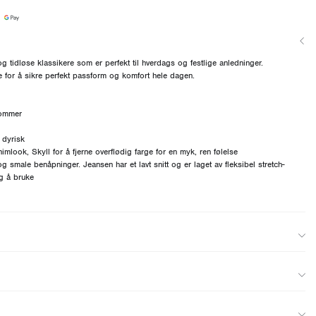
 tidløse klassikere som er perfekt til hverdags og festlige anledninger.
e for å sikre perfekt passform og komfort hele dagen.
lommer
 dyrisk
mlook, Skyll for å fjerne overflødig farge for en myk, ren følelse
 smale benåpninger. Jeansen har et lavt snitt og er laget av fleksibel stretch-