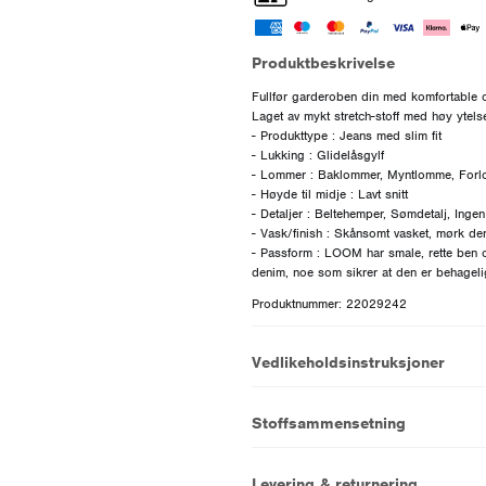
Produktbeskrivelse
Fullfør garderoben din med komfortable og
Laget av mykt stretch-stoff med høy ytels
- Produkttype : Jeans med slim fit
- Lukking : Glidelåsgylf
- Lommer : Baklommer, Myntlomme, For
- Høyde til midje : Lavt snitt
- Detaljer : Beltehemper, Sømdetalj, Ingen
- Vask/finish : Skånsomt vasket, mørk deni
- Passform : LOOM har smale, rette ben og
Produktnummer: 22029242
Vedlikeholdsinstruksjoner
Stoffsammensetning
Levering & returnering