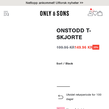
Nettopp ankommet! Utforsk nyheter >>
ONSTODD T-
SKJORTE
199.95 KR
149.96 KR
25%
Sort / Black
Utvidet returperiode for 100
dager