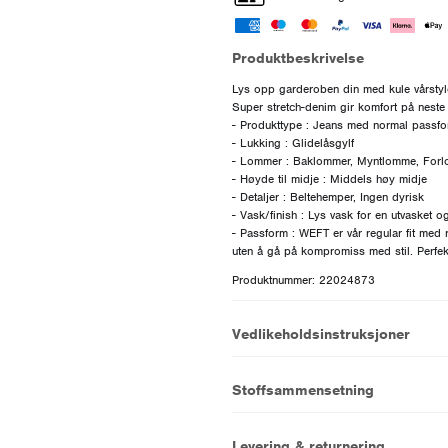
Produktbeskrivelse
Lys opp garderoben din med kule vårstyle
Super stretch-denim gir komfort på neste 
- Produkttype : Jeans med normal passf
- Lukking : Glidelåsgylf
- Lommer : Baklommer, Myntlomme, For
- Høyde til midje : Middels høy midje
- Detaljer : Beltehemper, Ingen dyrisk
- Vask/finish : Lys vask for en utvasket og
- Passform : WEFT er vår regular fit med 
Produktnummer: 22024873
Vedlikeholdsinstruksjoner
Stoffsammensetning
Levering & returnering