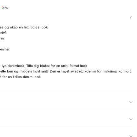
s og skap en lett, tidløs look.
nivå.
orm
lommer
 lys denimlook, Tilfeldig bleket for en unik, falmet look
rette ben og middels høyt snitt. Den er laget av stretch-denim for maksimal komfort,