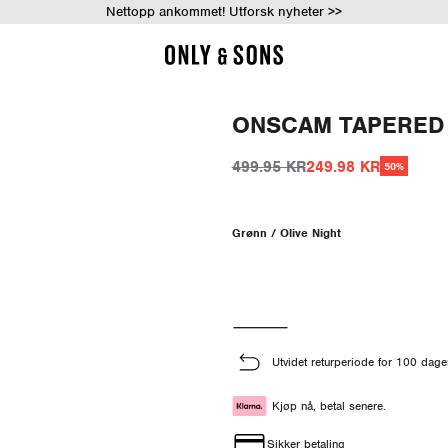
Nettopp ankommet! Utforsk nyheter >>
ONSCAM TAPERED
499.95 KR
249.98 KR
50%
Grønn / Olive Night
Utvidet returperiode for 100 dage
Kjøp nå, betal senere.
Sikker betaling