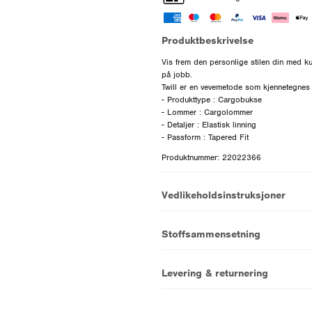
Produktbeskrivelse
Vis frem den personlige stilen din med ku
på jobb.
Twill er en vevemetode som kjennetegnes a
- Produkttype : Cargobukse
- Lommer : Cargolommer
- Detaljer : Elastisk linning
Produktnummer: 22022366
Vedlikeholdsinstruksjoner
Stoffsammensetning
Levering & returnering