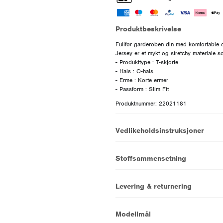
Produktbeskrivelse
Fullfør garderoben din med komfortable og
Jersey er et mykt og stretchy materiale s
- Produkttype : T-skjorte
- Hals : O-hals
- Erme : Korte ermer
Produktnummer: 22021181
Vedlikeholdsinstruksjoner
Stoffsammensetning
Levering & returnering
Modellmål