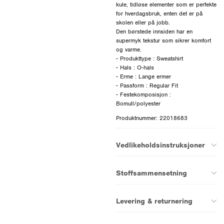
kule, tidløse elementer som er perfekte
for hverdagsbruk, enten det er på
skolen eller på jobb.
Den børstede innsiden har en
supermyk tekstur som sikrer komfort
og varme.
- Produkttype : Sweatshirt
- Hals : O-hals
- Erme : Lange ermer
- Passform : Regular Fit
- Festekomposisjon :
Produktnummer: 22018683
Vedlikeholdsinstruksjoner
Stoffsammensetning
Levering & returnering