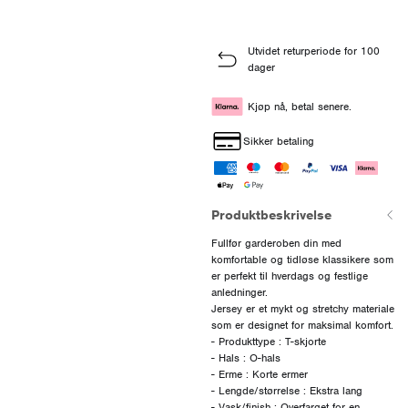
Utvidet returperiode for 100
dager
Kjøp nå, betal senere.
Sikker betaling
Produktbeskrivelse
Fullfør garderoben din med
komfortable og tidløse klassikere som
er perfekt til hverdags og festlige
anledninger.
Jersey er et mykt og stretchy materiale
som er designet for maksimal komfort.
- Produkttype : T-skjorte
- Hals : O-hals
- Erme : Korte ermer
- Lengde/størrelse : Ekstra lang
- Vask/finish : Overfarget for en