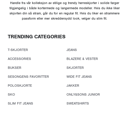
Handle fra vår kolleksjon av stilige og trendy herreskjorter i solide farger
tilgjengelig i både kortermede og langermede modeller. Hvis du ikke liker
skjorten din så stram, går du for en regular fit. Hvis du liker en strammere
passform eller mer skreddersydd look, velger du slim fit.
TRENDING CATEGORIES
T-SKJORTER
JEANS
ACCESSORIES
BLAZERE & VESTER
BUKSER
SKJORTER
SESONGENS FAVORITTER
WIDE FIT JEANS
POLOSKJORTE
JAKKER
SKO
ONLY&SONS JUNIOR
SLIM FIT JEANS
SWEATSHIRTS