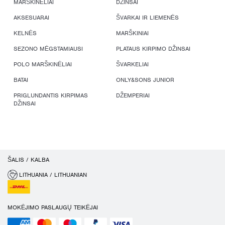
MARŠKINĖLIAI
DŽINSAI
AKSESUARAI
ŠVARKAI IR LIEMENĖS
KELNĖS
MARŠKINIAI
SEZONO MĖGSTAMIAUSI
PLATAUS KIRPIMO DŽINSAI
POLO MARŠKINĖLIAI
ŠVARKELIAI
BATAI
ONLY&SONS JUNIOR
PRIGLUNDANTIS KIRPIMAS
DŽEMPERIAI
DŽINSAI
ŠALIS / KALBA
LITHUANIA / LITHUANIAN
MOKĖJIMO PASLAUGŲ TEIKĖJAI