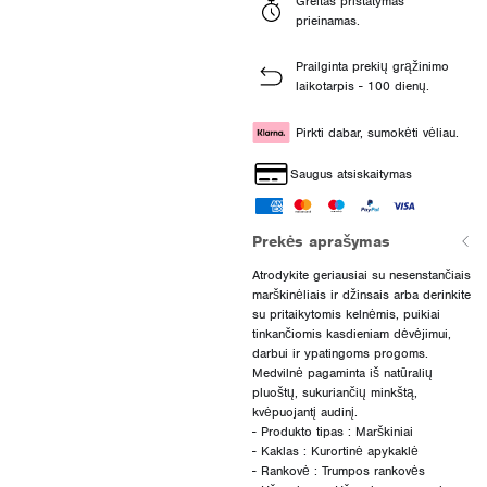
Greitas pristatymas
prieinamas.
Prailginta prekių grąžinimo
laikotarpis - 100 dienų.
Pirkti dabar, sumokėti vėliau.
Saugus atsiskaitymas
Prekės aprašymas
Atrodykite geriausiai su nesenstančiais
marškinėliais ir džinsais arba derinkite
su pritaikytomis kelnėmis, puikiai
tinkančiomis kasdieniam dėvėjimui,
darbui ir ypatingoms progoms.
Medvilnė pagaminta iš natūralių
pluoštų, sukuriančių minkštą,
kvėpuojantį audinį.
- Produkto tipas : Marškiniai
- Kaklas : Kurortinė apykaklė
- Rankovė : Trumpos rankovės