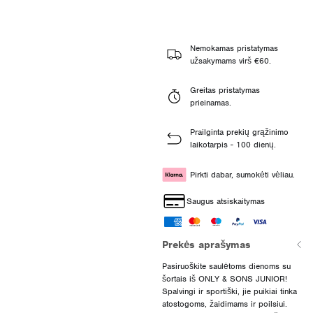
Nemokamas pristatymas
užsakymams virš €60.
Greitas pristatymas
prieinamas.
Prailginta prekių grąžinimo
laikotarpis - 100 dienų.
Pirkti dabar, sumokėti vėliau.
Saugus atsiskaitymas
Prekės aprašymas
Pasiruoškite saulėtoms dienoms su
šortais iš ONLY & SONS JUNIOR!
Spalvingi ir sportiški, jie puikiai tinka
atostogoms, žaidimams ir poilsiui.