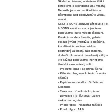
Skirta berniukams, norintiems išlikti
patogiems ir stilingiems visą vasarą.
Derinkite juos su marškinėliais ar
džemperiu, kad atrodytumėte vėsiai,
ramiai.
ONLY & SONS JUNIOR užfiksuoja TIK
& SONS esmę su mada jauniems
berniukams, kurie mėgsta išsiskirti.
Kolekcijose dera šaunūs, gatvės
stiliaus įkvėpti įvaizdžiai ir požiūris,
kur džinsinis audinys vaidina
pagrindinį vaidmenį. Nuo madingų
drabužių iki esminių kasdienių stilių –
yra kažkas berniukams, norintiems
išreikšti savo unikalų stilių.
- Produkto tipas : Sportiniai šortai
- Kišenės : Nugaros kišenė, Šoninės
kišenės
- Papildomos detalės : Dirželis ant
juosmens
- Tinkamas : Klasikinis kirpimas
- Dėmesys : ĮSPĖJIMAS! Laikyti
atokiai nuo ugnies
- Priedo tipas : Fiksuotas raištelis
- Priedo ilgis : 14.0