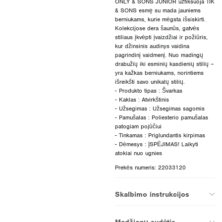
ONLY & SONS JUNIOR užfiksuoja TIK
& SONS esmę su mada jauniems
berniukams, kurie mėgsta išsiskirti.
Kolekcijose dera šaunūs, gatvės
stiliaus įkvėpti įvaizdžiai ir požiūris,
kur džinsinis audinys vaidina
pagrindinį vaidmenį. Nuo madingų
drabužių iki esminių kasdienių stilių –
yra kažkas berniukams, norintiems
išreikšti savo unikalų stilių.
- Produkto tipas : Švarkas
- Kaklas : Atvirkštinis
- Užsegimas : Užsegimas sagomis
- Pamušalas : Poliesterio pamušalas
patogiam pojūčiui
- Tinkamas : Priglundantis kirpimas
- Dėmesys : ĮSPĖJIMAS! Laikyti
Prekės numeris: 22033120
Skalbimo instrukcijos
Medžiagų sudėtis