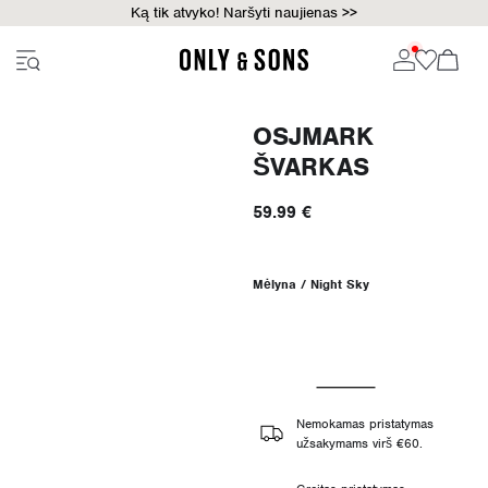
Ką tik atvyko! Naršyti naujienas >>
OSJMARK
ŠVARKAS
59.99 €
Mėlyna / Night Sky
Nemokamas pristatymas
užsakymams virš €60.