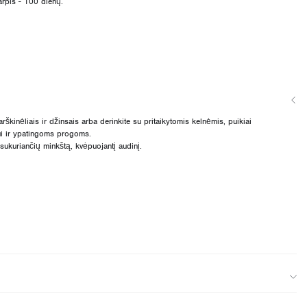
arpis - 100 dienų.
rškinėliais ir džinsais arba derinkite su pritaikytomis kelnėmis, puikiai
ui ir ypatingoms progoms.
sukuriančių minkštą, kvėpuojantį audinį.