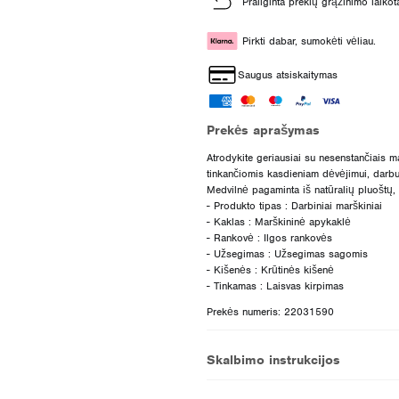
Prailginta prekių grąžinimo laikot
Pirkti dabar, sumokėti vėliau.
Saugus atsiskaitymas
Prekės aprašymas
Atrodykite geriausiai su nesenstančiais ma
tinkančiomis kasdieniam dėvėjimui, darb
Medvilnė pagaminta iš natūralių pluoštų, 
- Produkto tipas : Darbiniai marškiniai
- Kaklas : Marškininė apykaklė
- Rankovė : Ilgos rankovės
- Užsegimas : Užsegimas sagomis
- Kišenės : Krūtinės kišenė
Prekės numeris: 22031590
Skalbimo instrukcijos