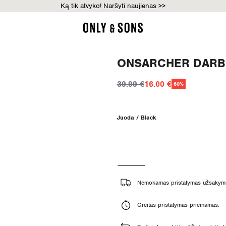
Ką tik atvyko! Naršyti naujienas >>
ONSARCHER DARBI
39.99 €
16.00 €
60%
Juoda / Black
Nemokamas pristatymas užsakyma
Greitas pristatymas prieinamas.