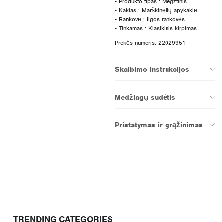
- Produkto tipas : Megztinis
- Kaklas : Marškinėlių apykaklė
- Rankovė : Ilgos rankovės
Prekės numeris: 22029951
Skalbimo instrukcijos
Medžiagų sudėtis
Pristatymas ir grąžinimas
TRENDING CATEGORIES