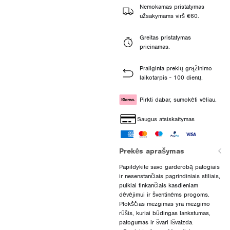
Nemokamas pristatymas
užsakymams virš €60.
Greitas pristatymas
prieinamas.
Prailginta prekių grąžinimo
laikotarpis - 100 dienų.
Pirkti dabar, sumokėti vėliau.
Saugus atsiskaitymas
Prekės aprašymas
Papildykite savo garderobą patogiais
ir nesenstančiais pagrindiniais stiliais,
puikiai tinkančiais kasdieniam
dėvėjimui ir šventinėms progoms.
Plokščias mezgimas yra mezgimo
rūšis, kuriai būdingas lankstumas,
patogumas ir švari išvaizda.