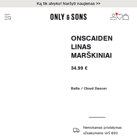
Ką tik atvyko! Naršyti naujienas >>
ONSCAIDEN
LINAS
MARŠKINIAI
34.99 €
Balta / Cloud Dancer
Nemokamas pristatymas
užsakymams virš €60.