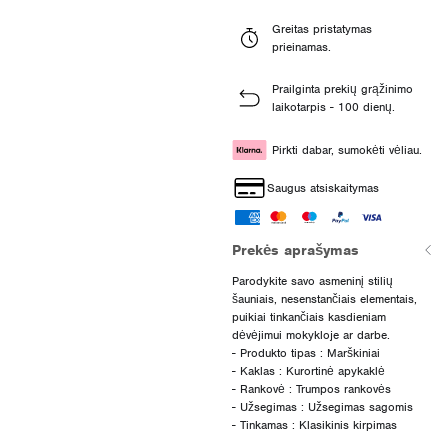
Greitas pristatymas
prieinamas.
Prailginta prekių grąžinimo
laikotarpis - 100 dienų.
Pirkti dabar, sumokėti vėliau.
Saugus atsiskaitymas
Prekės aprašymas
Parodykite savo asmeninį stilių
šauniais, nesenstančiais elementais,
puikiai tinkančiais kasdieniam
dėvėjimui mokykloje ar darbe.
- Produkto tipas : Marškiniai
- Kaklas : Kurortinė apykaklė
- Rankovė : Trumpos rankovės
- Užsegimas : Užsegimas sagomis