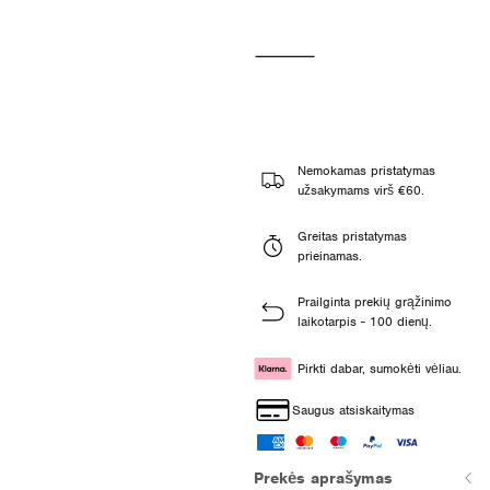
Nemokamas pristatymas
užsakymams virš €60.
Greitas pristatymas
prieinamas.
Prailginta prekių grąžinimo
laikotarpis - 100 dienų.
Pirkti dabar, sumokėti vėliau.
Saugus atsiskaitymas
Prekės aprašymas