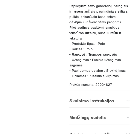
Papildykite savo garderobą patogiais
ir nesenstančiais pagrindiniais stiliais,
puikiai tinkančiais kasdieniam
dėvėjimui ir šventinėms progoms.
Pikė audinys pasižymi smulkios
tekstūros dizainu, subtiliu raštu ir
tekstūra.
- Produkto tipas : Polo
- Kaklas : Polo
- Rankovė : Trumpos rankovės
- Užsegimas : Pusinis užsegimas
sagomis
- Papildomos detalės : Siuvinėjimas
Prekės numeris: 22024827
Skalbimo instrukcijos
Medžiagų sudėtis