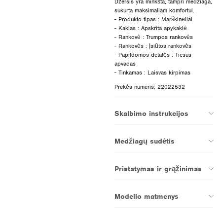
Džersis yra minkšta, tampri medžiaga,
sukurta maksimaliam komfortui.
- Produkto tipas : Marškinėliai
- Kaklas : Apskrita apykaklė
- Rankovė : Trumpos rankovės
- Rankovės : Įsiūtos rankovės
- Papildomos detalės : Tiesus
apvadas
Prekės numeris: 22022532
Skalbimo instrukcijos
Medžiagų sudėtis
Pristatymas ir grąžinimas
Modelio matmenys