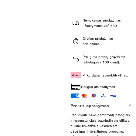
Nemokamas pristatymas
užsakymams virš €60.
Greitas pristatymas
prieinamas.
Prailginta prekių grąžinimo
laikotarpis - 100 dienų.
Pirkti dabar, sumokėti vėliau.
Saugus atsiskaitymas
Prekės aprašymas
Papildykite savo garderobą patogiais
ir nesenstančiais pagrindiniais stiliais,
puikiai tinkančiais kasdieniam
dėvėjimui ir šventinėms progoms.