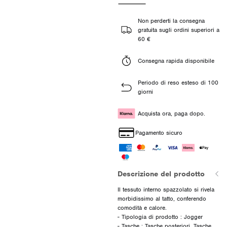
Non perderti la consegna
gratuita sugli ordini superiori a
60 €
Consegna rapida disponibile
Periodo di reso esteso di 100
giorni
Acquista ora, paga dopo.
Pagamento sicuro
Descrizione del prodotto
Il tessuto interno spazzolato si rivela
morbidissimo al tatto, conferendo
comodità e calore.
- Tipologia di prodotto : Jogger
- Tasche : Tasche posteriori, Tasche